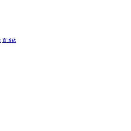
砖
盲道砖